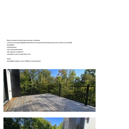
Renforcement d'une terrasse en bois surélevée.
La terrasse avait préalablement été mal conçue et présentait de grosses lacunes structurelles.
Installation :
▪️d'entretoises
▪️de contreventements
▪️de supports au plafond
▪️de garde-corps en aluminium noir
Ajout:
▪️Installation garde-corps (Williams) en aluminium