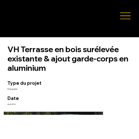
ENTREPRENEUR GÉNÉRAL
ENTREPRENEUR GÉNÉRAL
RÉNOVATION RÉSIDENTIELLE
RÉNOVATION RÉSIDENTIELLE
VH Terrasse en bois surélevée
existante & ajout garde-corps en
aluminium
Type du projet
Photographie
Date
Avril 2023